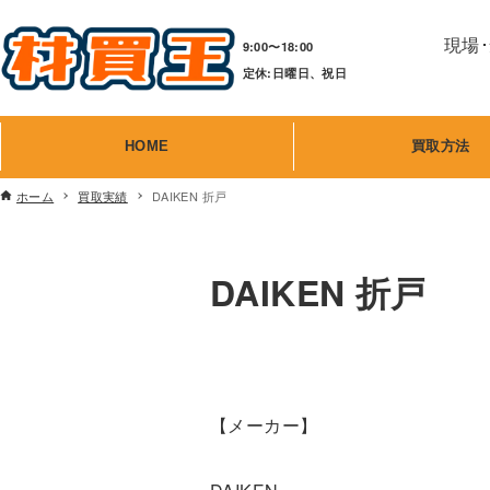
現場
9:00〜18:00
定休:日曜日、祝日
HOME
買取方法
ホーム
買取実績
DAIKEN 折戸
DAIKEN 折戸
【メーカー】